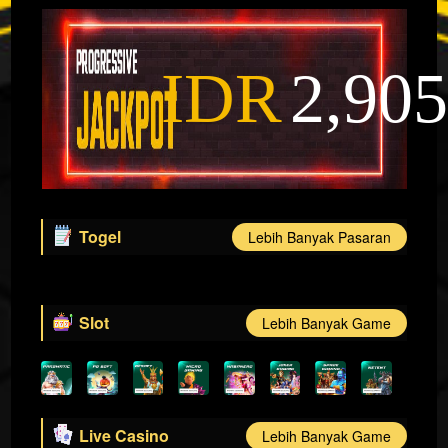
IDR
2,905
Togel
Lebih Banyak Pasaran
Slot
Lebih Banyak Game
Live Casino
Lebih Banyak Game